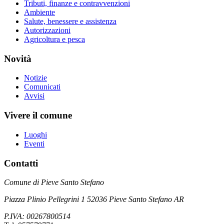
Tributi, finanze e contravvenzioni
Ambiente
Salute, benessere e assistenza
Autorizzazioni
Agricoltura e pesca
Novità
Notizie
Comunicati
Avvisi
Vivere il comune
Luoghi
Eventi
Contatti
Comune di Pieve Santo Stefano
Piazza Plinio Pellegrini 1 52036 Pieve Santo Stefano AR
P.IVA: 00267800514