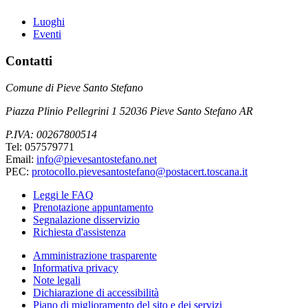
Luoghi
Eventi
Contatti
Comune di Pieve Santo Stefano
Piazza Plinio Pellegrini 1 52036 Pieve Santo Stefano AR
P.IVA: 00267800514
Tel: 057579771
Email:
info@pievesantostefano.net
PEC:
protocollo.pievesantostefano@postacert.toscana.it
Leggi le FAQ
Prenotazione appuntamento
Segnalazione disservizio
Richiesta d'assistenza
Amministrazione trasparente
Informativa privacy
Note legali
Dichiarazione di accessibilità
Piano di miglioramento del sito e dei servizi