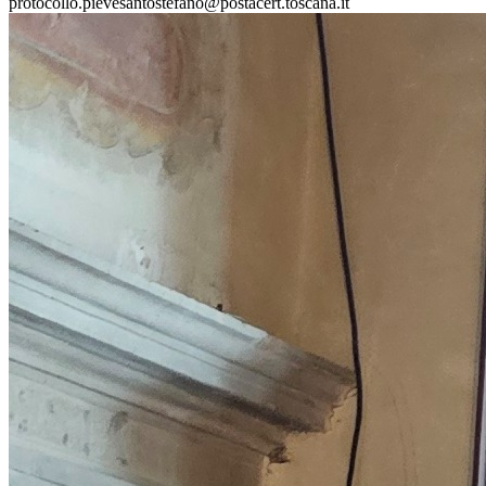
protocollo.pievesantostefano@postacert.toscana.it