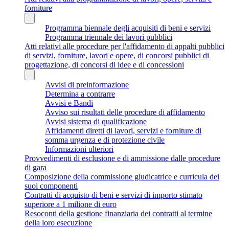
forniture
Programma biennale degli acquisiti di beni e servizi
Programma triennale dei lavori pubblici
Atti relativi alle procedure per l'affidamento di appalti pubblici
di servizi, forniture, lavori e opere, di concorsi pubblici di
progettazione, di concorsi di idee e di concessioni
Avvisi di preinformazione
Determina a contrarre
Avvisi e Bandi
Avviso sui risultati delle procedure di affidamento
Avvisi sistema di qualificazione
Affidamenti diretti di lavori, servizi e forniture di
somma urgenza e di protezione civile
Informazioni ulteriori
Provvedimenti di esclusione e di ammissione dalle procedure
di gara
Composizione della commissione giudicatrice e curricula dei
suoi componenti
Contratti di acquisto di beni e servizi di importo stimato
superiore a 1 milione di euro
Resoconti della gestione finanziaria dei contratti al termine
della loro esecuzione