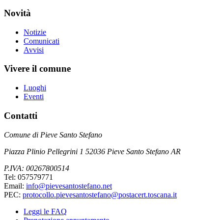
Novità
Notizie
Comunicati
Avvisi
Vivere il comune
Luoghi
Eventi
Contatti
Comune di Pieve Santo Stefano
Piazza Plinio Pellegrini 1 52036 Pieve Santo Stefano AR
P.IVA: 00267800514
Tel: 057579771
Email:
info@pievesantostefano.net
PEC:
protocollo.pievesantostefano@postacert.toscana.it
Leggi le FAQ