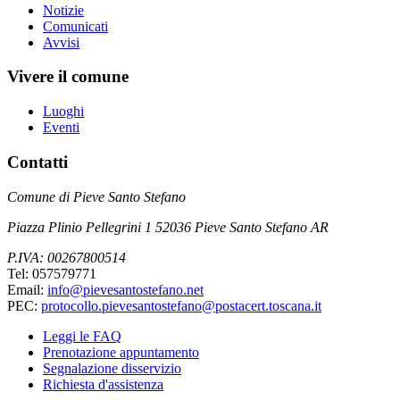
Notizie
Comunicati
Avvisi
Vivere il comune
Luoghi
Eventi
Contatti
Comune di Pieve Santo Stefano
Piazza Plinio Pellegrini 1 52036 Pieve Santo Stefano AR
P.IVA: 00267800514
Tel: 057579771
Email:
info@pievesantostefano.net
PEC:
protocollo.pievesantostefano@postacert.toscana.it
Leggi le FAQ
Prenotazione appuntamento
Segnalazione disservizio
Richiesta d'assistenza