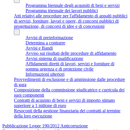
Programma biennale degli acquisiti di beni e servizi
Programma triennale dei lavori pubblici
Atti relativi alle procedure per l'affidamento di appalti pubblici
di servizi, forniture, lavori e opere, di concorsi pubblici di
progettazione, di concorsi di idee e di concessioni
Avvisi di preinformazione
Determina a contrarre
Avvisi e Bandi
Avviso sui risultati delle procedure di affidamento
Avvisi sistema di qualificazione
Affidamenti diretti di lavori, servizi e forniture di
somma urgenza e di protezione civile
Informazioni ulteriori
Provvedimenti di esclusione e di ammissione dalle procedure
di gara
Composizione della commissione giudicatrice e curricula dei
suoi componenti
Contratti di acquisto di beni e servizi di importo stimato
superiore a 1 milione di euro
Resoconti della gestione finanziaria dei contratti al termine
della loro esecuzione
Pubblicazione Legge 190/2012 Anticorruzione