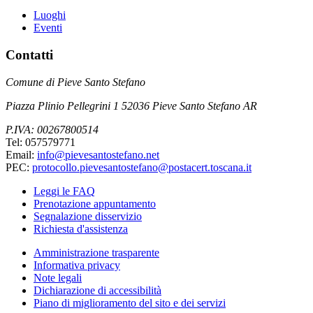
Luoghi
Eventi
Contatti
Comune di Pieve Santo Stefano
Piazza Plinio Pellegrini 1 52036 Pieve Santo Stefano AR
P.IVA: 00267800514
Tel: 057579771
Email:
info@pievesantostefano.net
PEC:
protocollo.pievesantostefano@postacert.toscana.it
Leggi le FAQ
Prenotazione appuntamento
Segnalazione disservizio
Richiesta d'assistenza
Amministrazione trasparente
Informativa privacy
Note legali
Dichiarazione di accessibilità
Piano di miglioramento del sito e dei servizi