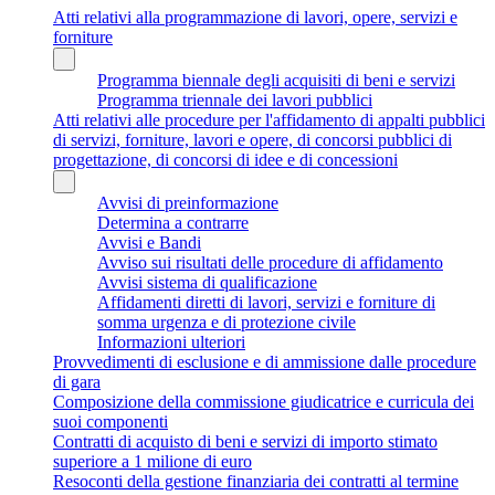
Atti relativi alla programmazione di lavori, opere, servizi e
forniture
Programma biennale degli acquisiti di beni e servizi
Programma triennale dei lavori pubblici
Atti relativi alle procedure per l'affidamento di appalti pubblici
di servizi, forniture, lavori e opere, di concorsi pubblici di
progettazione, di concorsi di idee e di concessioni
Avvisi di preinformazione
Determina a contrarre
Avvisi e Bandi
Avviso sui risultati delle procedure di affidamento
Avvisi sistema di qualificazione
Affidamenti diretti di lavori, servizi e forniture di
somma urgenza e di protezione civile
Informazioni ulteriori
Provvedimenti di esclusione e di ammissione dalle procedure
di gara
Composizione della commissione giudicatrice e curricula dei
suoi componenti
Contratti di acquisto di beni e servizi di importo stimato
superiore a 1 milione di euro
Resoconti della gestione finanziaria dei contratti al termine